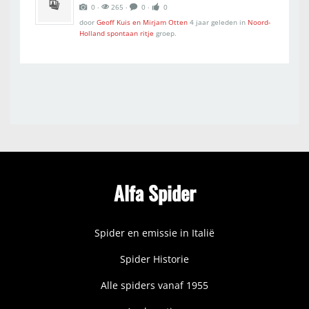
0 ‧
265 ‧
0 ‧
0
door
Geoff Kuis en Mirjam Otten
4 jaar geleden
in
Noord-
Holland spontaan ritje
groep.
Alfa Spider
Spider en emissie in Italië
Spider Historie
Alle spiders vanaf 1955