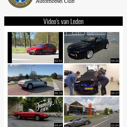
Video's van Leden
02:51
04:20
00:16
00:27
09:47
02:04