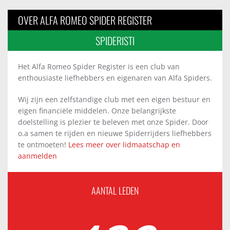
OVER ALFA ROMEO SPIDER REGISTER
SPIDERISTI
Het Alfa Romeo Spider Register is een club van
enthousiaste liefhebbers en eigenaren van Alfa Spiders.
Wij zijn een zelfstandige club met een eigen bestuur en
eigen financiële middelen. Onze belangrijkste
doelstelling is plezier te beleven met onze Spider. Door
o.a samen te rijden en nieuwe Spiderrijders liefhebbers
te ontmoeten!
Lees meer over lidmaatschap en
aanmelden
AANTAL LEDEN