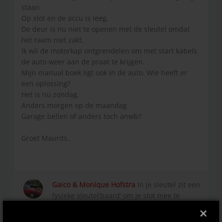
staan
Op slot en de accu is leeg.
De deur is nu niet te openen met de sleutel omdat
het raam niet zakt.
Ik wil de motorkap ontgrendelen om met start kabels
de auto weer aan de praat te krijgen.
Mijn manual boek ligt ook in de auto. Wie heeft er
een oplossing?
Het is nu zondag.
Anders morgen op de maandag
Garage bellen of anders toch anwb?
Groet Maurits.
Gaico & Monique Hofstra
In je sleutel zit een
fysieke sleutel’baard’ om je slot mee te
openen. Op één vn de chromen knopjes
×
drukken en trekken. Succes, Gaico