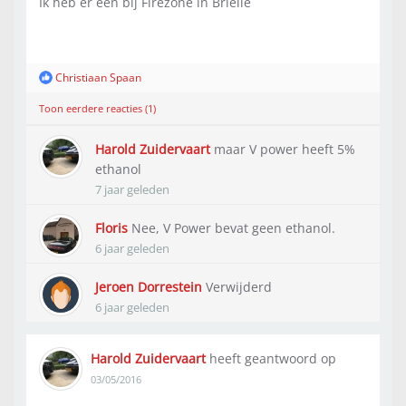
Ik heb er een bij Firezone in Brielle
Christiaan Spaan
Toon eerdere reacties (1)
Harold Zuidervaart
maar V power heeft 5%
ethanol
7 jaar geleden
Floris
Nee, V Power bevat geen ethanol.
6 jaar geleden
Jeroen Dorrestein
Verwijderd
6 jaar geleden
Harold Zuidervaart
heeft geantwoord op
03/05/2016