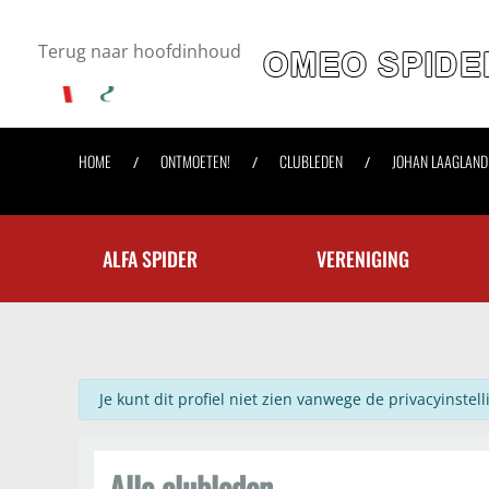
Terug naar hoofdinhoud
HOME
ONTMOETEN!
CLUBLEDEN
JOHAN LAAGLAND
ALFA SPIDER
VERENIGING
info
Je kunt dit profiel niet zien vanwege de privacyinstell
Alle clubleden