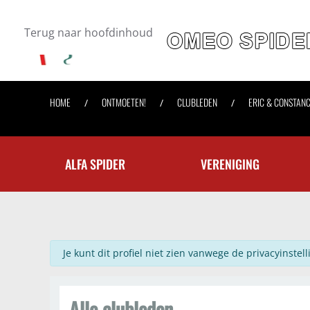
Terug naar hoofdinhoud
HOME
ONTMOETEN!
CLUBLEDEN
ERIC & CONSTAN
ALFA SPIDER
VERENIGING
info
Je kunt dit profiel niet zien vanwege de privacyinstell
Alle clubleden