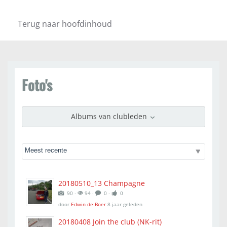
Terug naar hoofdinhoud
Foto's
Albums van clubleden
20180510_13 Champagne
90 ‧
94 ‧
0 ‧
0
door
Edwin de Boer
8 jaar geleden
20180408 Join the club (NK-rit)