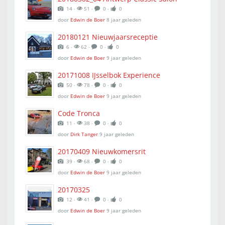
14 ‧
51 ‧
0 ‧
0
door
Edwin de Boer
8 jaar geleden
20180121 Nieuwjaarsreceptie
6 ‧
62 ‧
0 ‧
0
door
Edwin de Boer
9 jaar geleden
20171008 IJsselbok Experience
50 ‧
78 ‧
0 ‧
0
door
Edwin de Boer
9 jaar geleden
Code Tronca
11 ‧
38 ‧
0 ‧
0
door
Dirk Tanger
9 jaar geleden
20170409 Nieuwkomersrit
39 ‧
68 ‧
0 ‧
0
door
Edwin de Boer
9 jaar geleden
20170325
12 ‧
41 ‧
0 ‧
0
door
Edwin de Boer
9 jaar geleden