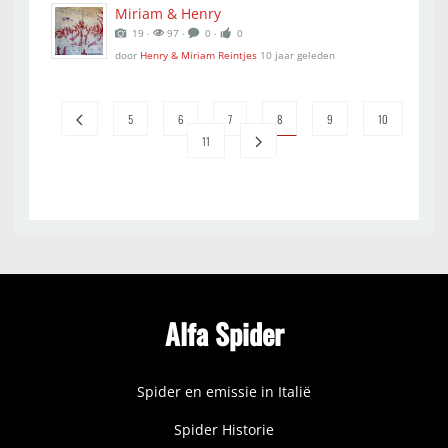
Miriam & Henry
19 ‧
97 ‧
0 ‧
0
door
Henry & Miriam Reintjes
10 jaar geleden
5
6
7
8
9
10
11
Alfa Spider
Spider en emissie in Italië
Spider Historie