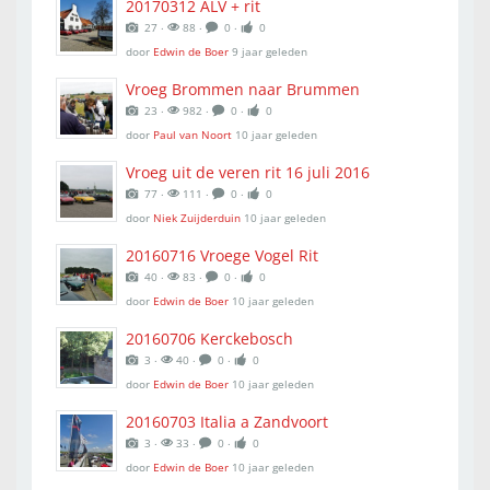
20170312 ALV + rit
27 ‧
88 ‧
0 ‧
0
door
Edwin de Boer
9 jaar geleden
Vroeg Brommen naar Brummen
23 ‧
982 ‧
0 ‧
0
door
Paul van Noort
10 jaar geleden
Vroeg uit de veren rit 16 juli 2016
77 ‧
111 ‧
0 ‧
0
door
Niek Zuijderduin
10 jaar geleden
20160716 Vroege Vogel Rit
40 ‧
83 ‧
0 ‧
0
door
Edwin de Boer
10 jaar geleden
20160706 Kerckebosch
3 ‧
40 ‧
0 ‧
0
door
Edwin de Boer
10 jaar geleden
20160703 Italia a Zandvoort
3 ‧
33 ‧
0 ‧
0
door
Edwin de Boer
10 jaar geleden